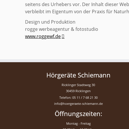
seitens des Urhebers vor. Der Inhalt dieser We
verbleibt im Eigentum von der Praxis für Natur
Design und Produktion
rogge werbeagentur & fotostudio
www.roggewf.de
Hörgeräte Schiemann
Ricklinger Stadtweg 30
30459 Ricklingen
Telefon: 05 11 / 7 68 21 30
info@hoergeraete-schiemann.de
Öffnungszeiten:
Montag - Freitag