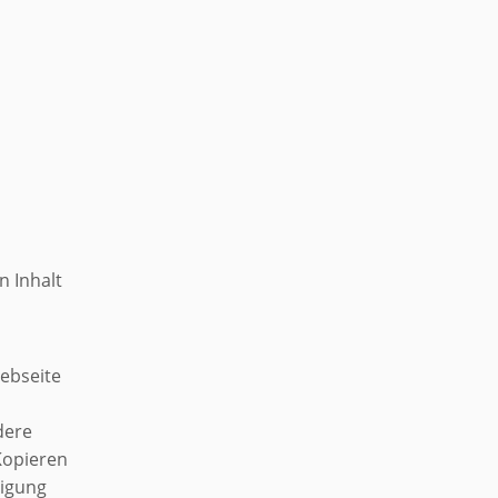
n Inhalt
Webseite
dere
Kopieren
migung