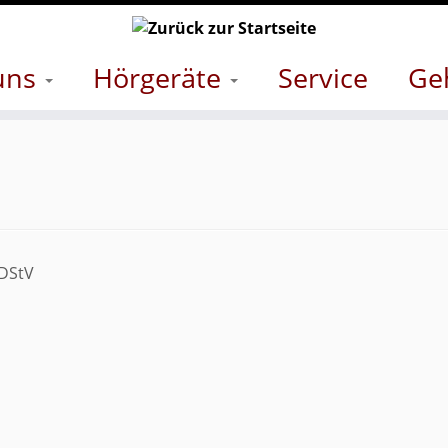
uns
Hörgeräte
Service
Ge
MDStV