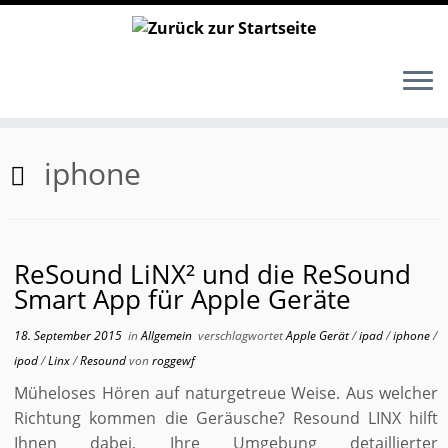
Zum
Inhalt
iphone
springen
ReSound LiNX² und die ReSound
Smart App für Apple Geräte
18. September 2015
in
Allgemein
verschlagwortet
Apple Gerät
/
ipad
/
iphone
/
ipod
/
Linx
/
Resound
von
roggewf
Müheloses Hören auf naturgetreue Weise. Aus welcher
Richtung kommen die Geräusche? Resound LINX hilft
Ihnen dabei, Ihre Umgebung detaillierter